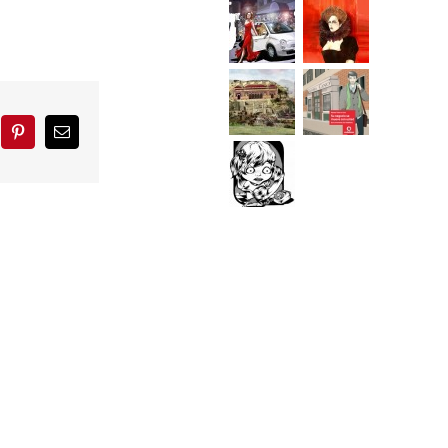
blr
Pinterest
Correo
electrónico