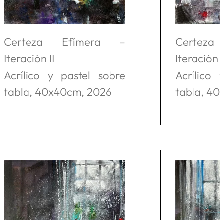
Certeza Efímera –
Certez
Iteración II
Iteración I
Acrílico y pastel sobre
Acrílico
tabla, 40x40cm, 2026
tabla, 4