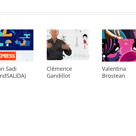
n Sadi
Clémence
Valentina
indSALIDA)
Gandillot
Brostean