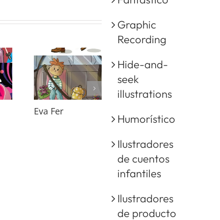
Graphic
Recording
Hide-and-
seek
illustrations
Eva Fer
Diego Pérez
M
Humorístico
Ilustradores
de cuentos
infantiles
Ilustradores
de producto