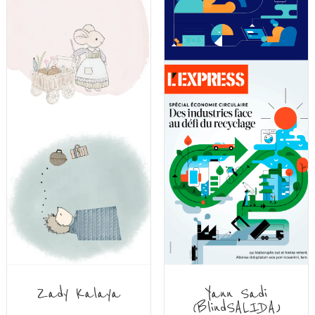
Zady Kalaya
Yann Sadi
(BlindSALIDA)