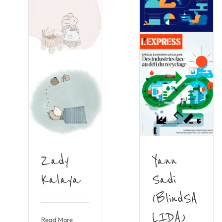
Zady
Yann
Kalaya
Sadi
(BlindSA
LIDA)
Read More