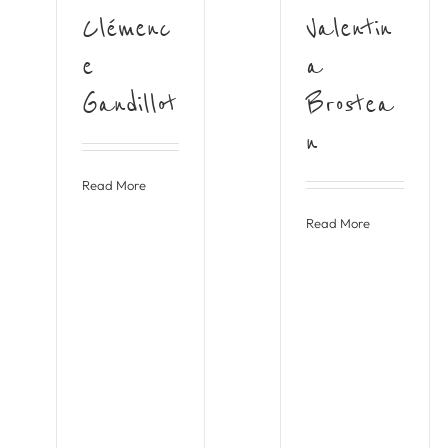
Clémenc
Valentin
e
a
Gandillot
Brostea
n
Read More
Read More