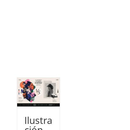
Ilustra
ción