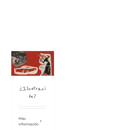
¿Ilustraci
ón?
Más
información